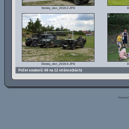
Detsky_den_2018-2.JPG
D
Detsky_den_2018-4.JPG
D
Počet souborů: 68 na 12 stránce(kách)
Powered