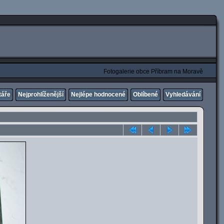
Fotogalerie obce Příbram na Moravě
táře
Nejprohlíženější
Nejlépe hodnocené
Oblíbené
Vyhledávání