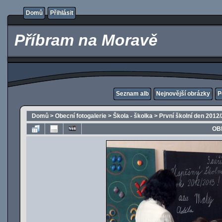
Domů
Přihlásit
Příbram na Moravě
Seznam alb
Nejnovější obrázky
P
Domů
>
Obecní fotogalerie
>
Škola - školka
>
První školní den 2012
OB