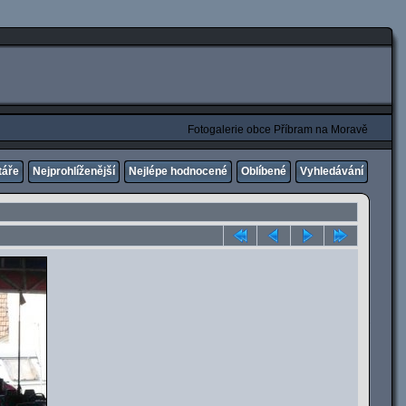
Fotogalerie obce Příbram na Moravě
táře
Nejprohlíženější
Nejlépe hodnocené
Oblíbené
Vyhledávání