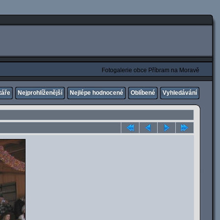
Fotogalerie obce Příbram na Moravě
táře
Nejprohlíženější
Nejlépe hodnocené
Oblíbené
Vyhledávání