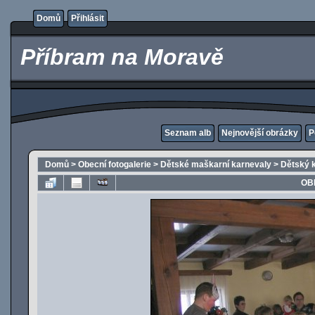
Domů
Přihlásit
Příbram na Moravě
Seznam alb
Nejnovější obrázky
P
Domů
>
Obecní fotogalerie
>
Dětské maškarní karnevaly
>
Dětský 
OB