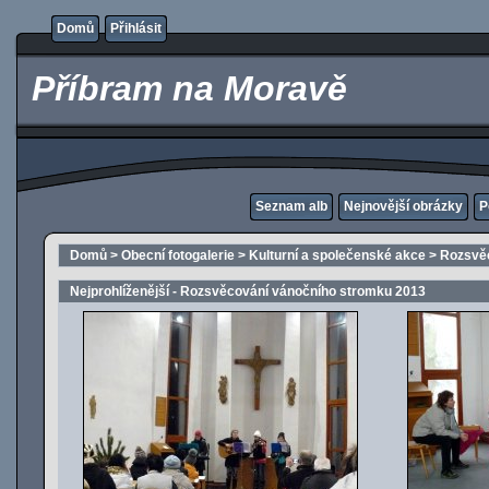
Domů
Přihlásit
Příbram na Moravě
Seznam alb
Nejnovější obrázky
P
Domů
>
Obecní fotogalerie
>
Kulturní a společenské akce
>
Rozsvěc
Nejprohlíženější - Rozsvěcování vánočního stromku 2013