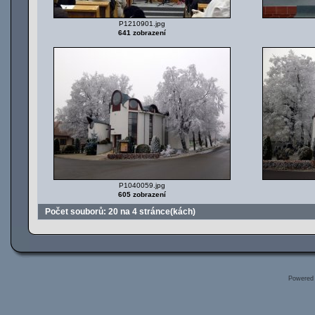
P1210901.jpg
641 zobrazení
P1040059.jpg
605 zobrazení
Počet souborů: 20 na 4 stránce(kách)
Powered