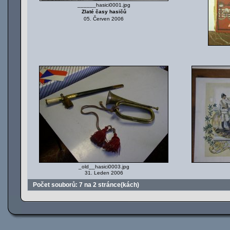
______hasici0001.jpg
Zlaté časy hasičů
05. Červen 2006
_old__hasici0003.jpg
31. Leden 2006
Počet souborů: 7 na 2 stránce(kách)