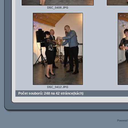
DSC_0406.JPG
DSC_0412.JPG
Počet souborů: 248 na 42 stránce(kách)
Powered