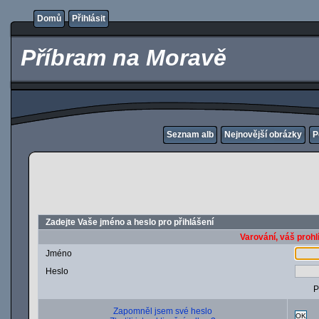
Domů
Přihlásit
Příbram na Moravě
Seznam alb
Nejnovější obrázky
P
Zadejte Vaše jméno a heslo pro přihlášení
Varování, váš prohl
Jméno
Heslo
P
Zapomněl jsem své heslo
OK