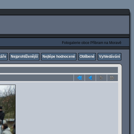
Fotogalerie obce Příbram na Moravě
táře
Nejprohlíženější
Nejlépe hodnocené
Oblíbené
Vyhledávání