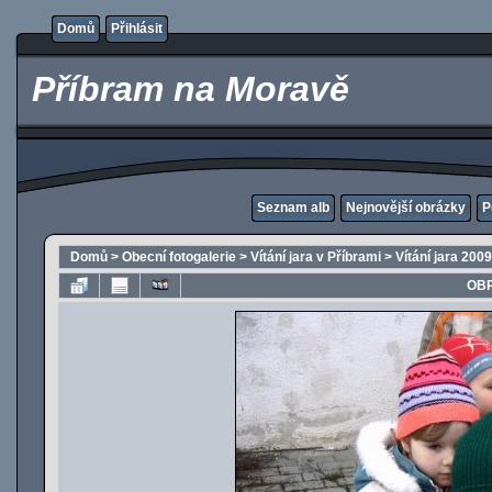
Domů
Přihlásit
Příbram na Moravě
Seznam alb
Nejnovější obrázky
P
Domů
>
Obecní fotogalerie
>
Vítání jara v Příbrami
>
Vítání jara 2009
OBR