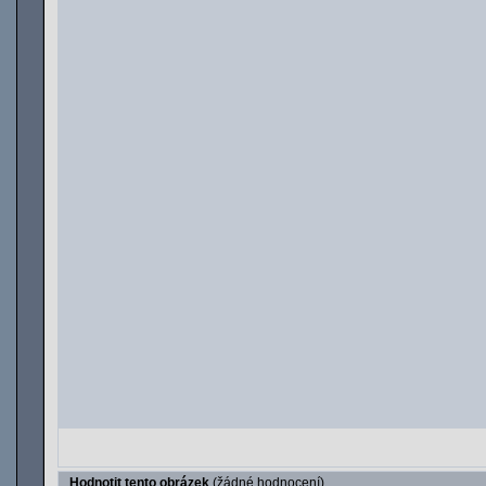
Hodnotit tento obrázek
(žádné hodnocení)