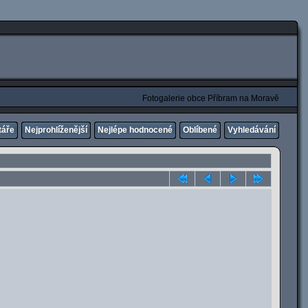
Fotogalerie obce Příbram na Moravě
táře
Nejprohlíženější
Nejlépe hodnocené
Oblíbené
Vyhledávání