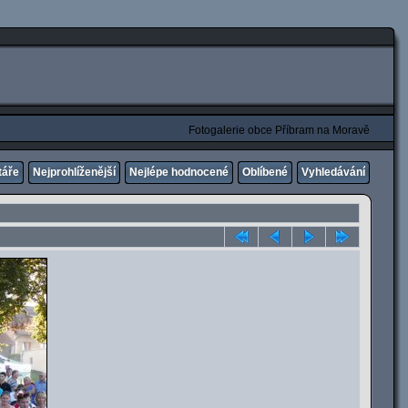
Fotogalerie obce Příbram na Moravě
táře
Nejprohlíženější
Nejlépe hodnocené
Oblíbené
Vyhledávání